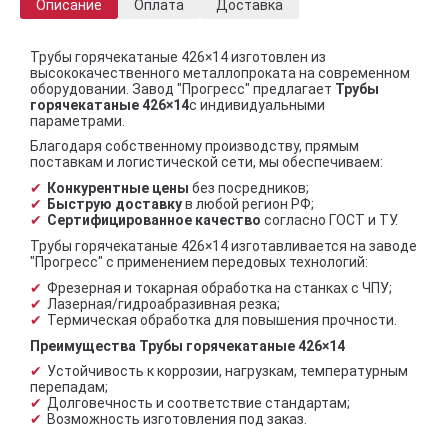
Описание
Оплата
Доставка
Трубы горячекатаные 426×14 изготовлен из
высококачественного металлопроката на современном
оборудовании. Завод "Прогресс" предлагает
Трубы
горячекатаные 426×14
с индивидуальными
параметрами.
Благодаря собственному производству, прямым
поставкам и логистической сети, мы обеспечиваем:
Конкурентные цены
без посредников;
Быструю доставку
в любой регион РФ;
Сертифицированное качество
согласно ГОСТ и ТУ.
Трубы горячекатаные 426×14 изготавливается на заводе
"Прогресс" с применением передовых технологий:
Фрезерная и токарная обработка на станках с ЧПУ;
Лазерная/гидроабразивная резка;
Термическая обработка для повышения прочности.
Преимущества Трубы горячекатаные 426×14
Устойчивость к коррозии, нагрузкам, температурным
перепадам;
Долговечность и соответствие стандартам;
Возможность изготовления под заказ.