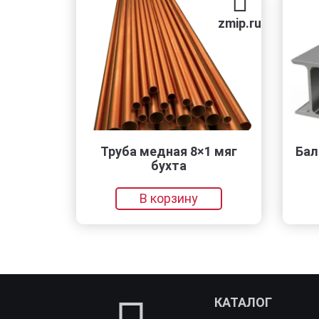
zmip.ru
Труба медная 8×1 мяг
Балка низ
бухта
Ш4 —
В корзину
В 
КАТАЛОГ