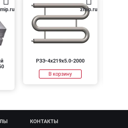
zmip.ru
РЗЭ-4x219x5.0-2000
Балка 40 
В корзину
В кор
АЛЫ
КОНТАКТЫ