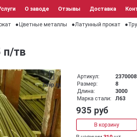
Услуги
О заводе
Отзывы
Доставка
Кон
окат
Цветные металлы
Латунный прокат
Тру
 п/тв
Артикул:
2370008
Размер:
8
zmip.ru
Длина:
3000
Марка стали:
Л63
935 руб
В корзину
В наличии
310
шт