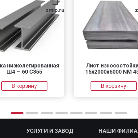
zmip.ru
zmip.ru
колегированная
Лист износостойкий
 60 С355
15х2000х6000 NM 450
корзину
В корзину
УСЛУГИ И ЗАВОД
НАШИ ФИЛИ