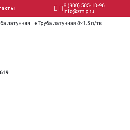
8 (800) 505-10-96
такты
info@zmip.ru
ба латунная
Труба латунная 8×1.5 п/тв
619