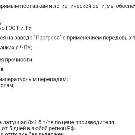
прямым поставкам и логистической сети, мы обеспе
;
о ГОСТ и ТУ.
тся на заводе "Прогресс" с применением передовых 
анках с ЧПУ;
я прочности.
тв
 температурным перепадам;
артам;
 латунная 8×1.5 п/тв по цене производителя.
 от 5 дней в любой регион РФ.
я отгрузка без задержек.