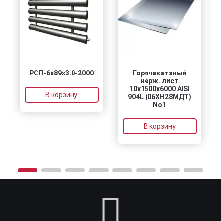
РСП-6x89x3.0-2000
Горячекатаный
нерж. лист
10х1500х6000 AISI
В корзину
904L (06ХН28МДТ)
No1
В корзину