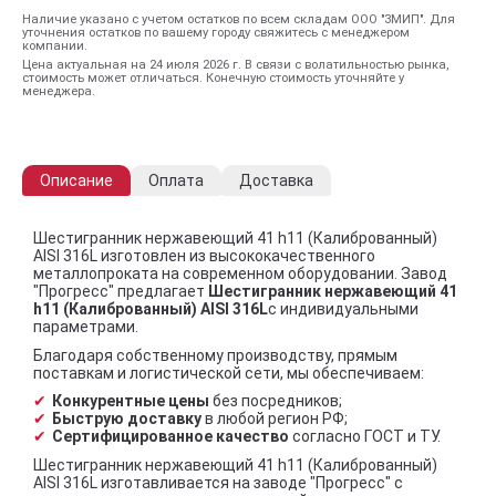
Наличие указано с учетом остатков по всем складам ООО "ЗМИП". Для
уточнения остатков по вашему городу свяжитесь с менеджером
компании.
Цена актуальная на 24 июля 2026 г. В связи с волатильностью рынка,
стоимость может отличаться. Конечную стоимость уточняйте у
менеджера.
Описание
Оплата
Доставка
Шестигранник нержавеющий 41 h11 (Калиброванный)
AISI 316L изготовлен из высококачественного
металлопроката на современном оборудовании. Завод
"Прогресс" предлагает
Шестигранник нержавеющий 41
h11 (Калиброванный) AISI 316L
с индивидуальными
параметрами.
Благодаря собственному производству, прямым
поставкам и логистической сети, мы обеспечиваем:
Конкурентные цены
без посредников;
Быструю доставку
в любой регион РФ;
Сертифицированное качество
согласно ГОСТ и ТУ.
Шестигранник нержавеющий 41 h11 (Калиброванный)
AISI 316L изготавливается на заводе "Прогресс" с