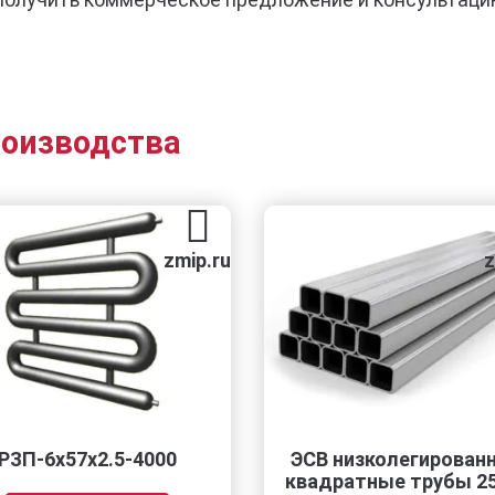
роизводства
zmip.ru
zmip.ru
5-4000
ЭСВ низколегированные
квадратные трубы 250×6