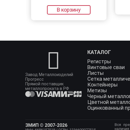
В корзи
В корзину
КАТАЛОГ
Регистры
Винтовые сваи
Листы
Завод Металлоизделий
Сетка металлич
Прогресс
Прямой поставщик
Контейнеры
металлопроката в РФ
Метизы
Черный металло
Цветной металл
Оцинкованный п
ЗМИП © 2007-2026
Вся пре
наличия
ИНН: 6686157518
/ ОГРН: 1236600077515