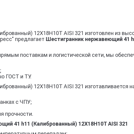
брованный) 12Х18Н10Т AISI 321 изготовлен из выс
гресс" предлагает
Шестигранник нержавеющий 41 h1
прямым поставкам и логистической сети, мы обеспе
;
о ГОСТ и ТУ.
брованный) 12Х18Н10Т AISI 321 изготавливается на
анках с ЧПУ;
я прочности.
ий 41 h11 (Калиброванный) 12Х18Н10Т AISI 321
 температурным перепадам;