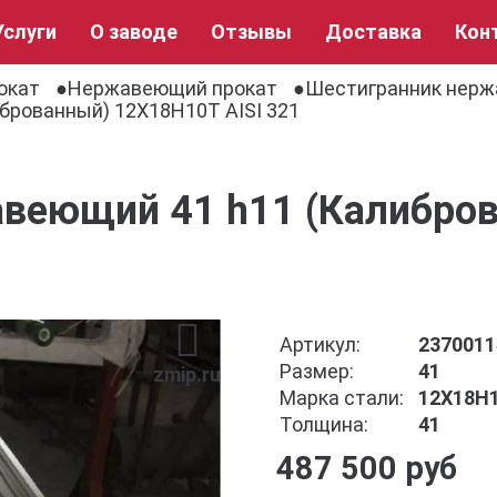
Услуги
О заводе
Отзывы
Доставка
Кон
окат
Нержавеющий прокат
Шестигранник нер
брованный) 12Х18Н10Т AISI 321
веющий 41 h11 (Калибро
Артикул:
2370011
Размер:
41
zmip.ru
Марка стали:
12Х18Н1
Толщина:
41
487 500 руб