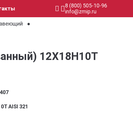
8 (800) 505-10-96
такты
info@zmip.ru
жавеющий
ванный) 12Х18Н10Т
407
0Т AISI 321