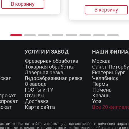
ну
В корзину
УСЛУГИ И ЗАВОД
НАШИ ФИЛИ
Фрезерная обработка
Москва
Токарная обработка
Санкт-Петербу
Лазерная резка
Екатеринбург
еская
Гидроабразивная резка
Челябинск
О заводе
Пермь
ГОСТы и ТУ
Тюмень
прокат
Отзывы
Казань
опрокат
Доставка
Уфа
рокат
Карта сайта
Все 20 филиал
дставленная на сайте информация, касающаяся технических характ
 на складе, стоимости товаров, носит информационный характер и ни п