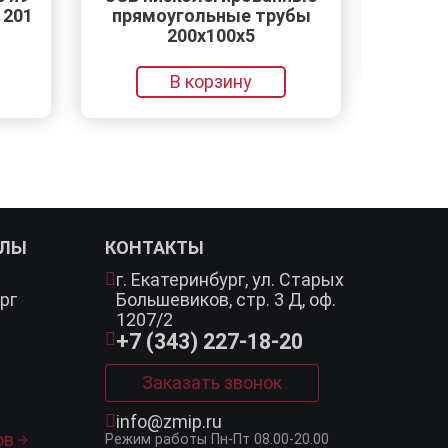
1
прямоугольные трубы
200x100x5
В
В корзину
АЛЫ
КОНТАКТЫ
г. Екатеринбург,
ул. Старых
рг
Большевиков, стр. 3 Д, оф.
1207/2
+7 (343) 227-18-20
Заказать звонок
info@zmip.ru
ов
Режим работы
Пн-Пт 08.00-20.00