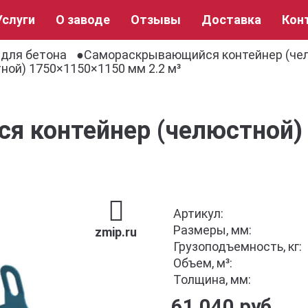
Услуги
О заводе
Отзывы
Доставка
Кон
 для бетона
Самораскрывающийся контейнер (че
ой) 1750×1150×1150 мм 2.2 м³
 контейнер (челюстной)
м
Артикул:
Размеры, мм:
zmip.ru
Грузоподъемность, кг:
Объем, м³:
Толщина, мм:
61 040 руб