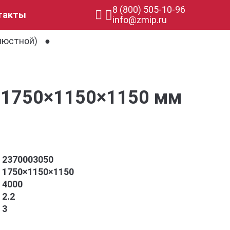
8 (800) 505-10-96
такты
info@zmip.ru
люстной)
 1750×1150×1150 мм
2370003050
1750×1150×1150
4000
2.2
3