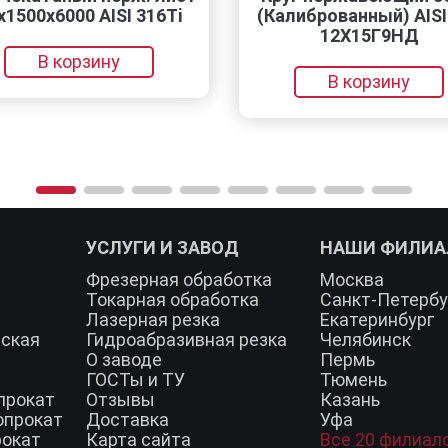
00х6000 AISI 316Ti
(Калиброванный) AISI 20
12Х15Г9НД
В корзину
В корзину
УСЛУГИ И ЗАВОД
НАШИ ФИЛИ
Фрезерная обработка
Москва
Токарная обработка
Санкт-Петербу
Лазерная резка
Екатеринбург
еская
Гидроабразивная резка
Челябинск
О заводе
Пермь
ГОСТы и ТУ
Тюмень
прокат
Отзывы
Казань
опрокат
Доставка
Уфа
рокат
Карта сайта
Все 20 филиал