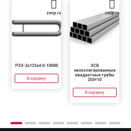
zmip.ru
zmip.ru
РЗЭ-2x133x4.0-10000
ЭСВ
Р
низколегированные
квадратные трубы
В корзину
250×10
В корзину