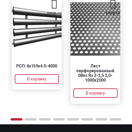
zmip.ru
zmip.ru
РСП-4x159x4.0-4000
Лист
РЗ
перфорированный
08пс Rv 2-3,5 2,0-
В корзину
1000х2000
В корзину