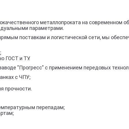
кокачественного металлопроката на современном об
идуальными параметрами.
прямым поставкам и логистической сети, мы обеспе
;
о ГОСТ и ТУ.
заводе "Прогресс" с применением передовых технол
анках с ЧПУ;
я прочности.
 температурным перепадам;
артам;