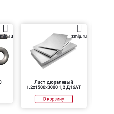
p.ru
zmip.ru
Лист дюралевый
РСП-4
1.2х1500х3000 1,2 Д16АТ
В корзину