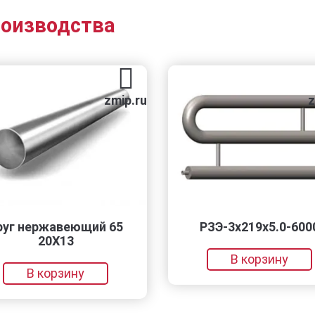
роизводства
zmip.ru
zmi
г нержавеющий 65
РЗЭ-3x219x5.0-6000
20Х13
В корзину
В корзину