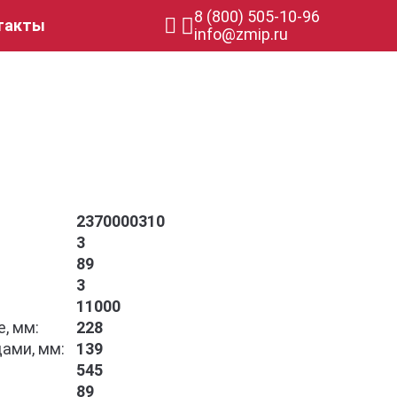
8 (800) 505-10-96
такты
info@zmip.ru
2370000310
3
89
3
11000
, мм:
228
ами, мм:
139
545
89