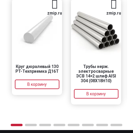
zmip.ru
zmip.ru
Круг дюралевый 130
Трубы нерж.
Не
РТ-Техприемка Д16Т
электросварные
ЭСВ 14×2 шлиф AISI
304 (08Х18Н10)
В корзину
В корзину