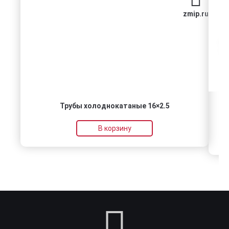
zmip.ru
Трубы холоднокатаные 16×2.5
Т
В корзину