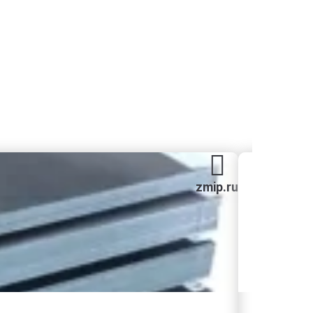
zmip.ru