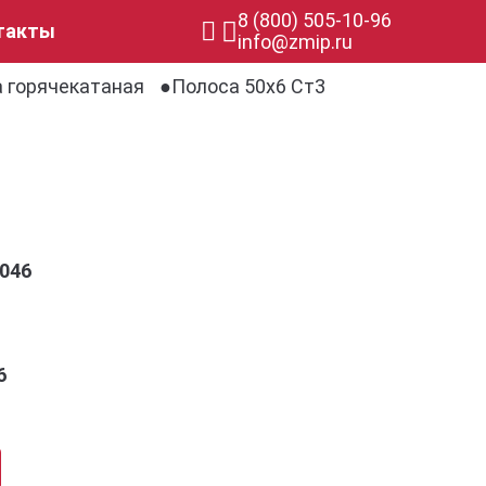
8 (800) 505-10-96
такты
info@zmip.ru
 горячекатаная
Полоса 50х6 Ст3
046
6