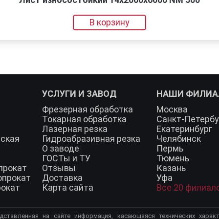
В корзину
УСЛУГИ И ЗАВОД
НАШИ ФИЛИ
Фрезерная обработка
Москва
Токарная обработка
Санкт-Петербу
Лазерная резка
Екатеринбург
еская
Гидроабразивная резка
Челябинск
О заводе
Пермь
ГОСТы и ТУ
Тюмень
прокат
Отзывы
Казань
опрокат
Доставка
Уфа
рокат
Карта сайта
Все 20 филиал
дставленная на сайте информация, касающаяся технических характ