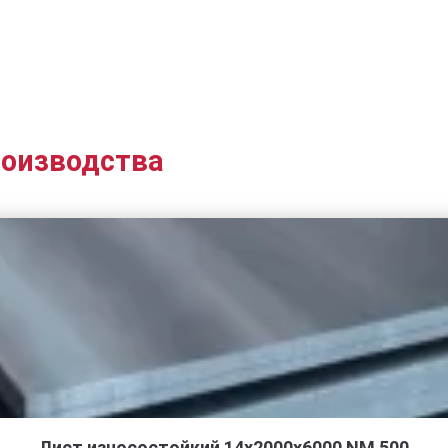
роизводства
Лист износостойкий 14х2000х6000 NM 500