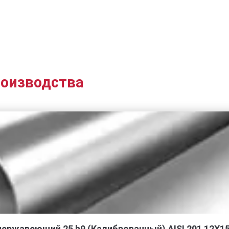
роизводства
нержавеющий 25 h9 (Калиброванный) AISI 201 12Х