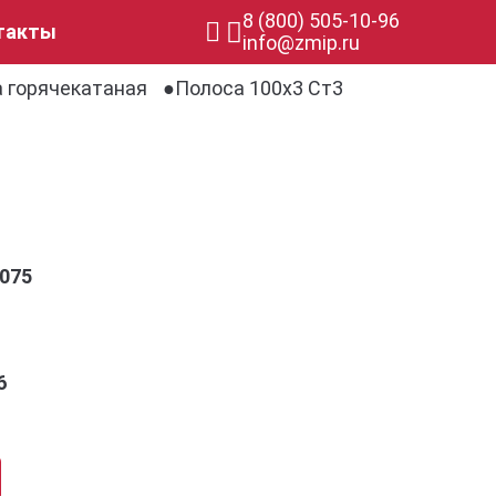
8 (800) 505-10-96
такты
info@zmip.ru
 горячекатаная
Полоса 100х3 Ст3
075
6