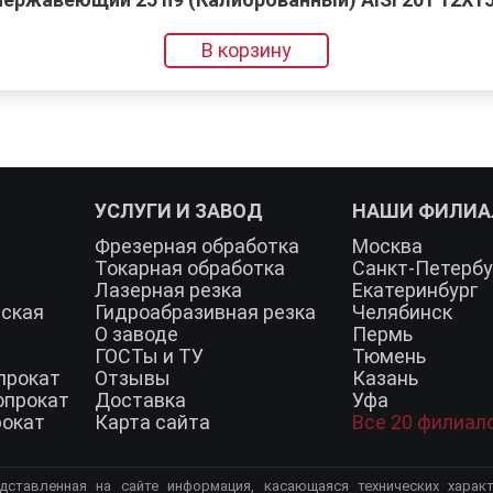
В корзину
УСЛУГИ И ЗАВОД
НАШИ ФИЛИ
Фрезерная обработка
Москва
Токарная обработка
Санкт-Петербу
Лазерная резка
Екатеринбург
еская
Гидроабразивная резка
Челябинск
О заводе
Пермь
ГОСТы и ТУ
Тюмень
прокат
Отзывы
Казань
опрокат
Доставка
Уфа
рокат
Карта сайта
Все 20 филиал
дставленная на сайте информация, касающаяся технических характ