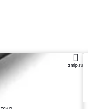
zmip.ru
15Г9НД