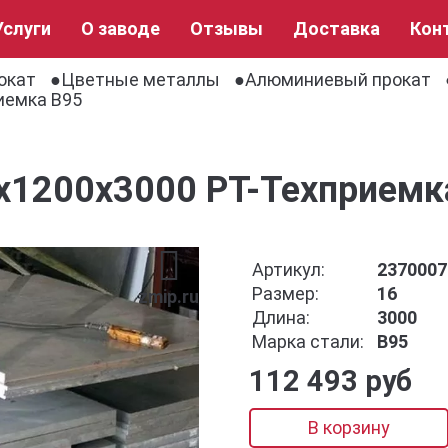
Услуги
О заводе
Отзывы
Доставка
Кон
окат
Цветные металлы
Алюминиевый прокат
иемка В95
x1200x3000 РТ-Техприемк
Артикул:
2370007
Размер:
16
zmip.ru
Длина:
3000
Марка стали:
В95
112 493 руб
В корзину