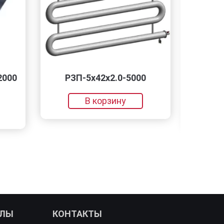
РЗП-5x42x2.0-5000
Лист горяч
140х150
В корзину
В кор
АЛЫ
КОНТАКТЫ