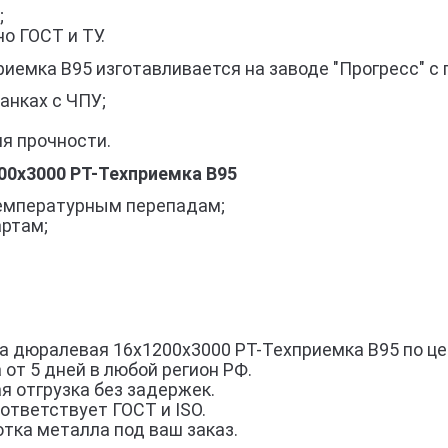
;
о ГОСТ и ТУ.
иемка В95 изготавливается на заводе "Прогресс" с
анках с ЧПУ;
я прочности.
0x3000 РТ-Техприемка В95
 температурным перепадам;
артам;
а дюралевая 16x1200x3000 РТ-Техприемка В95 по це
 от 5 дней в любой регион РФ.
я отгрузка без задержек.
ответствует ГОСТ и ISO.
тка металла под ваш заказ.