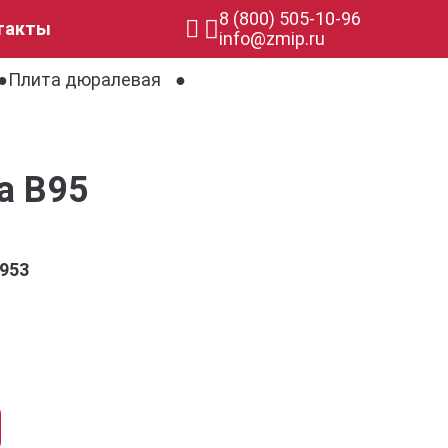
8 (800) 505-10-96
такты
info@zmip.ru
Плита дюралевая
а В95
953