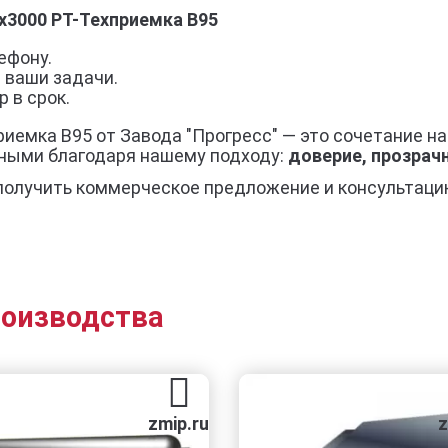
x3000 РТ-Техприемка В95
ефону.
 ваши задачи.
 в срок.
иемка В95 от Завода "Прогресс" — это сочетание на
нными благодаря нашему подходу:
доверие, прозрач
получить коммерческое предложение и консультаци
роизводства
zmip.ru
zmip.ru