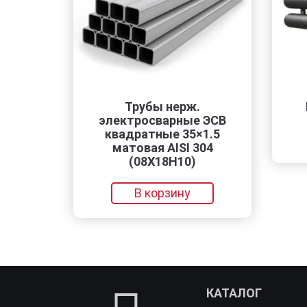
Трубы нерж.
РСП-2x
электросварные ЭСВ
квадратные 35×1.5
В 
матовая AISI 304
(08Х18Н10)
В корзину
КАТАЛОГ