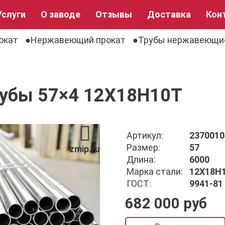
Услуги
О заводе
Отзывы
Доставка
Кон
окат
Нержавеющий прокат
Трубы нержавеющи
рубы 57×4 12Х18Н10Т
Артикул:
2370010
Размер:
57
zmip.ru
Длина:
6000
Марка стали:
12Х18Н
ГОСТ:
9941-81
682 000 руб