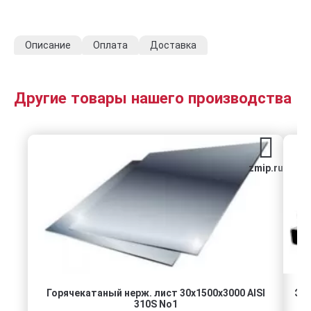
Описание
Оплата
Доставка
Другие товары нашего производства
zmip.ru
Горячекатаный нерж. лист 30х1500х3000 AISI
ЭС
310S No1