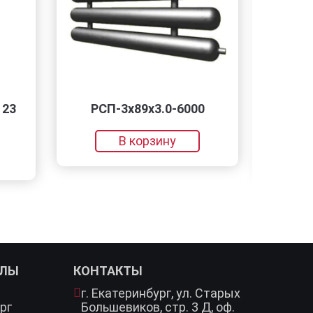
РСП-3x89x3.0-6000
Лист медн
мя
В корзину
В 
АЛЫ
КОНТАКТЫ
г. Екатеринбург,
ул. Старых
рг
Большевиков, стр. 3 Д, оф.