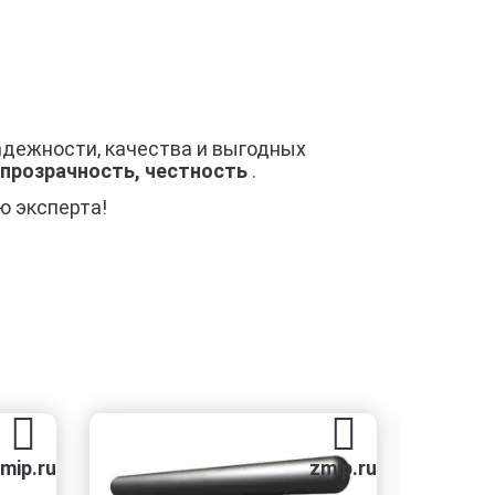
надежности, качества и выгодных
 прозрачность, честность
.
ю эксперта!
ru
zmip.ru