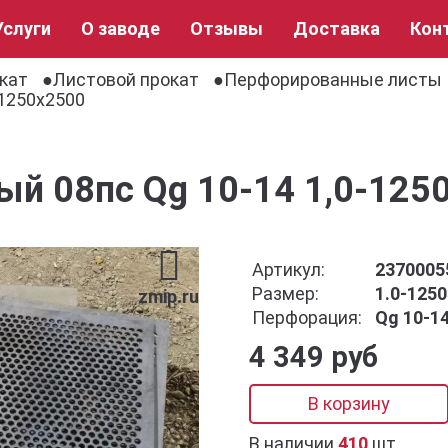
Услуги
О заводе
Отзывы
Доставка
Кон
кат
Листовой прокат
Перфорированные листы
-1250х2500
ый 08пс Qg 10-14 1,0-125
Артикул:
2370005
Размер:
1.0-125
zmip.ru
Перфорация:
Qg 10-1
4 349 руб
В корзину
В наличии
410
шт