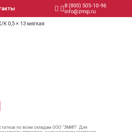
8 (800) 505-10-96
такты
info@zmip.ru
/К 0,5 × 13 мягкая
статков по всем складам ООО "ЗМИП". Для