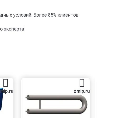
годных условий. Более 85% клиентов
ю эксперта!
.ru
zmip.ru