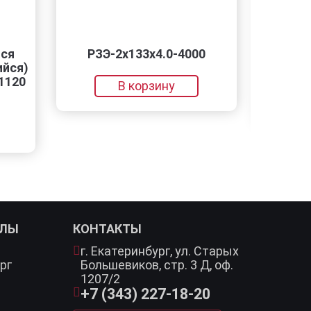
РЗЭ-2x133x4.0-4000
Трубы х
я)
0
В корзину
В
АЛЫ
КОНТАКТЫ
г. Екатеринбург,
ул. Старых
рг
Большевиков, стр. 3 Д, оф.
1207/2
+7 (343) 227-18-20