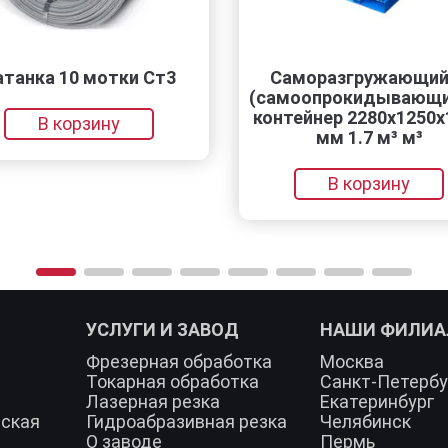
нка 10 мотки Ст3
Саморазгружающийся
(самоопрокидывающийс
контейнер 2280x1250x112
В корзину
мм 1.7 м³ м³
В корзину
УСЛУГИ И ЗАВОД
НАШИ ФИЛИ
Фрезерная обработка
Москва
Токарная обработка
Санкт-Петербу
Лазерная резка
Екатеринбург
еская
Гидроабразивная резка
Челябинск
О заводе
Пермь