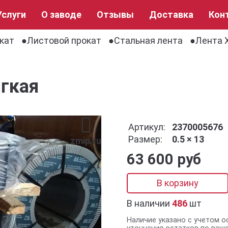
Услуги
О заводе
Отзывы
Доставка
Кон
кат
Листовой прокат
Стальная лента
Лента Х
ягкая
Артикул:
2370005676
Размер:
0.5 × 13
zmip.ru
63 600 руб
В корзину
В наличии
486
шт
Наличие указано с учетом о