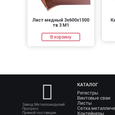
Лист медный 3х600х1500
Ката
тв 3 М1
В корзину
КАТАЛОГ
Регистры
Винтовые сваи
Листы
Завод Металлоизделий
Сетка металлич
Прогресс
Прямой поставщик
Контейнеры