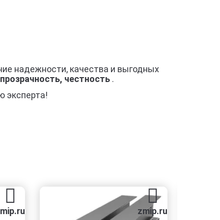
ние надежности, качества и выгодных
 прозрачность, честность
.
ю эксперта!
u
zmip.ru