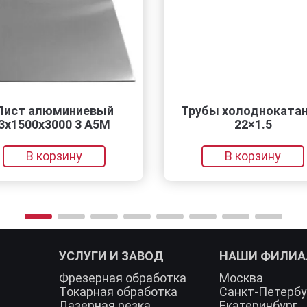
 алюминиевый
Трубы холоднокатаные
00х3000 3 А5М
22×1.5
В корзину
В корзину
УСЛУГИ И ЗАВОД
НАШИ ФИЛИ
Фрезерная обработка
Москва
Токарная обработка
Санкт-Петербу
Лазерная резка
Екатеринбург