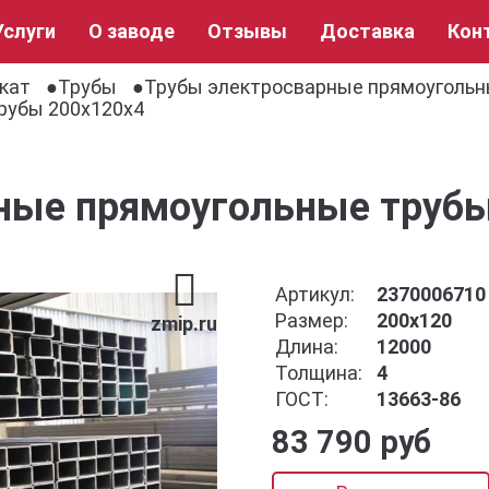
Услуги
О заводе
Отзывы
Доставка
Кон
кат
Трубы
Трубы электросварные прямоуголь
рубы 200x120x4
ные прямоугольные труб
Артикул:
2370006710
Размер:
200x120
zmip.ru
Длина:
12000
Толщина:
4
ГОСТ:
13663-86
83 790 руб