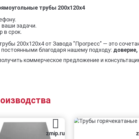
прямоугольные трубы 200x120x4
ефону.
 ваши задачи.
 в срок.
рубы 200x120x4 от Завода "Прогресс" — это сочета
я постоянными благодаря нашему подходу:
доверие,
получить коммерческое предложение и консультаци
роизводства
zmip.ru
zmip.r