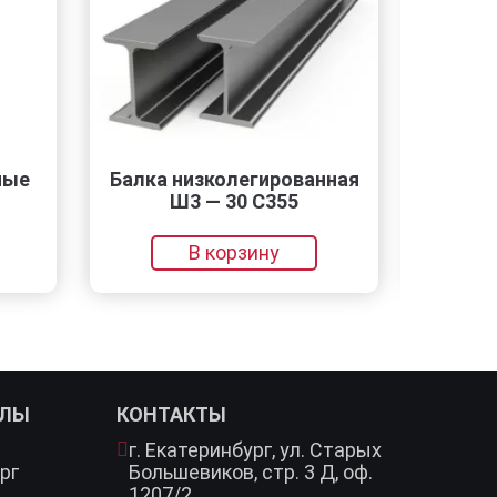
Балка низколегированная
Уголок а
Ш3 — 30 С355
АД31Т1 5
В корзину
В к
АЛЫ
КОНТАКТЫ
г. Екатеринбург,
ул. Старых
рг
Большевиков, стр. 3 Д, оф.
1207/2