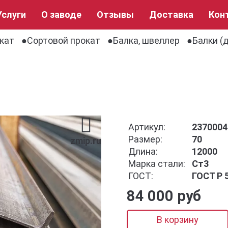
Услуги
О заводе
Отзывы
Доставка
Кон
кат
Сортовой прокат
Балка, швеллер
Балки (
Артикул:
2370004
Размер:
70
zmip.ru
Длина:
12000
Марка стали:
Ст3
ГОСТ:
ГОСТ Р 
84 000 руб
В корзину