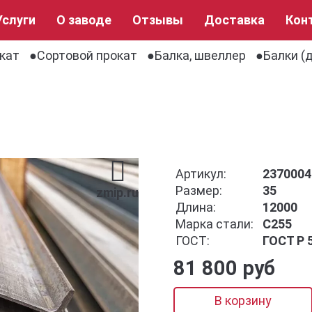
Услуги
О заводе
Отзывы
Доставка
Кон
кат
Сортовой прокат
Балка, швеллер
Балки (
Артикул:
2370004
Размер:
35
zmip.ru
Длина:
12000
Марка стали:
С255
ГОСТ:
ГОСТ Р 
81 800 руб
В корзину