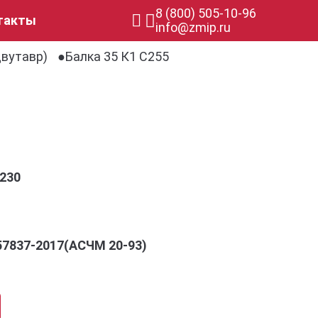
8 (800) 505-10-96
такты
info@zmip.ru
двутавр)
Балка 35 К1 С255
230
57837-2017(АСЧМ 20-93)