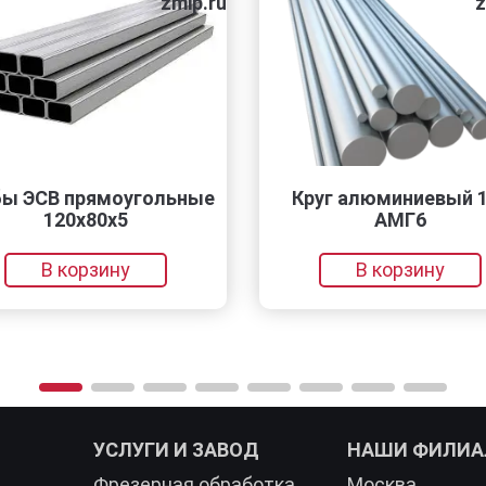
zmip.ru
zmip.ru
прямоугольные
Круг алюминиевый 160
0х80х5
АМГ6
корзину
В корзину
УСЛУГИ И ЗАВОД
НАШИ ФИЛИ
Фрезерная обработка
Москва