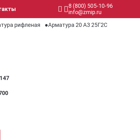
8 (800) 505-10-96
такты
info@zmip.ru
тура рифленая
Арматура 20 А3 25Г2С
147
700