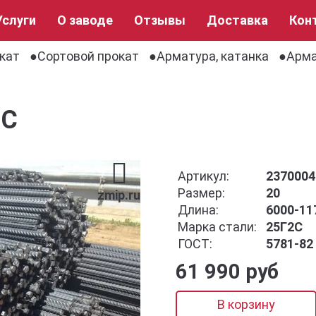
Услуги
О заводе
Отзывы
Доставка
Кон
кат
Сортовой прокат
Арматура, катанка
Арма
2С
Артикул:
2370004
Размер:
20
zmip.ru
Длина:
6000-11
Марка стали:
25Г2С
ГОСТ:
5781-82
61 990 руб
В корзину