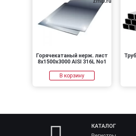
zmip.ru
Горячекатаный нерж. лист
Трубы ЭСВ 
8х1500х3000 AISI 316L No1
12
В корзину
В 
КАТАЛОГ
Регистры